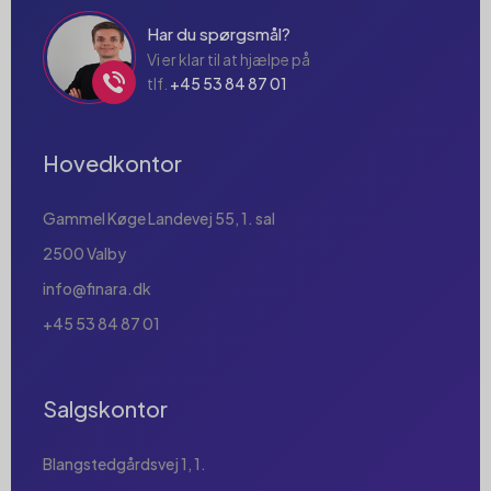
Har du spørgsmål?
Vi er klar til at hjælpe på
tlf.
+45 53 84 87 01
Hovedkontor
Gammel Køge Landevej 55, 1. sal
2500 Valby
info@finara.dk
+45 53 84 87 01
Salgskontor
Blangstedgårdsvej 1, 1.